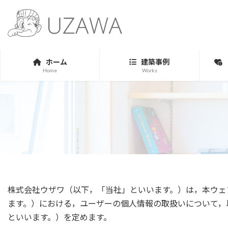
コ
ナ
ン
ビ
テ
ゲ
ン
ー
ツ
シ
ホーム
建築事例
へ
ョ
Home
Works
ス
ン
キ
に
ッ
移
プ
動
株式会社ウザワ（以下，「当社」といいます。）は，本ウェ
ます。）における，ユーザーの個人情報の取扱いについて，
といいます。）を定めます。