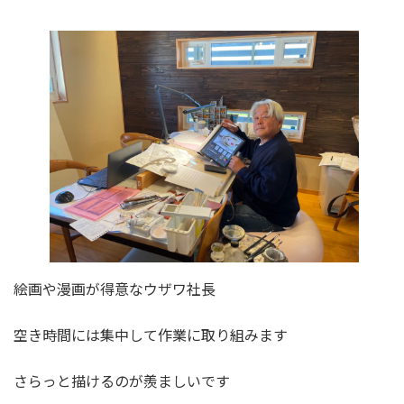
更
新
日
時
:
絵画や漫画が得意なウザワ社長
空き時間には集中して作業に取り組みます
さらっと描けるのが羨ましいです