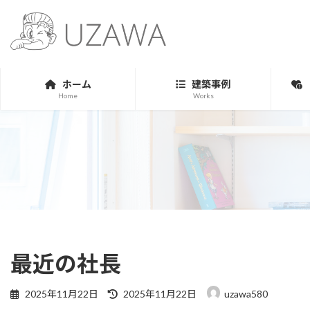
コ
ナ
ン
ビ
テ
ゲ
ン
ー
ツ
シ
ホーム
建築事例
へ
ョ
Home
Works
ス
ン
キ
に
ッ
移
プ
動
最近の社長
最
2025年11月22日
2025年11月22日
uzawa580
終