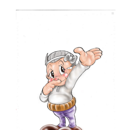
更
新
日
時
: