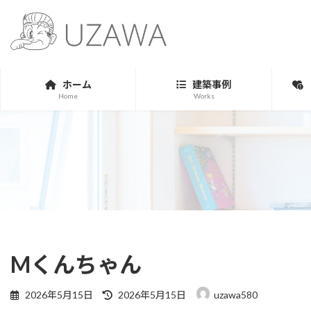
コ
ナ
ン
ビ
テ
ゲ
ン
ー
ツ
シ
ホーム
建築事例
へ
ョ
Home
Works
ス
ン
キ
に
ッ
移
プ
動
Mくんちゃん
最
2026年5月15日
2026年5月15日
uzawa580
終