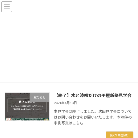
コ
ナ
ン
ビ
テ
ゲ
ン
ー
ツ
シ
へ
ョ
ウザワからのお知らせ
ス
ン
キ
に
ッ
移
プ
動
2021年4月
【終了】木と漆喰だけの平屋新築見学会
お知らせ
2021年4月13日
本見学会は終了しました。次回見学会について
はお問い合わせをお願いいたします。 本物件の
事例写真はこちら
続きを読む